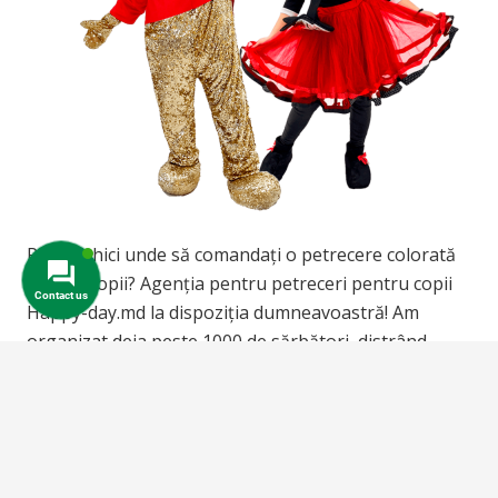
Puteți ghici unde să comandați o petrecere colorată
pentru copii? Agenția pentru petreceri pentru copii
Contact us
Happy-day.md la dispoziția dumneavoastră! Am
organizat deja peste 1000 de sărbători, distrând
tinerii spectatori, inventând…
LOAD MORE