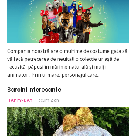
Compania noastră are o mulțime de costume gata să
vă facă petrecerea de neuitat! o colecție uriașă de
recuzită, păpuși în mărime naturală și mulți
animatori. Prin urmare, personajul care…
Sarcini interesante
HAPPY-DAY
acum 2 ani